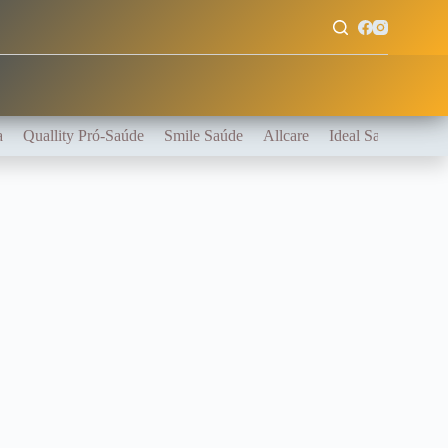
a
Quallity Pró-Saúde
Smile Saúde
Allcare
Ideal Saúde
S1 
.