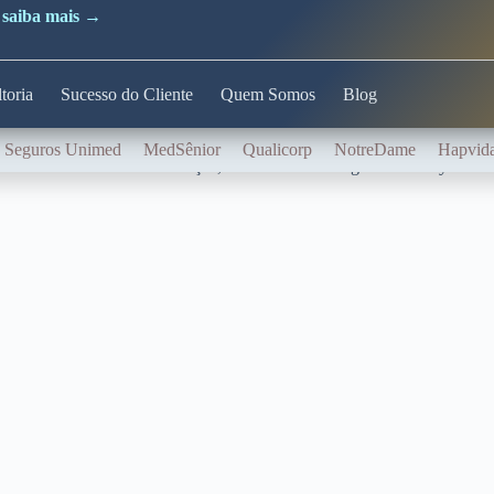
 saiba mais →
EM BREVE
toria
Sucesso do Cliente
Quem Somos
Blog
Página em construção
Seguros Unimed
MedSênior
Qualicorp
NotreDame
Hapvid
erá conhecer todos os serviços, benefícios e vantagens da Unity Saúde