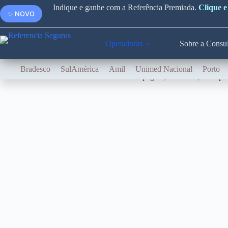
Indique e ganhe com a Referência Premiada.
Clique e
✨ NOVO
Operadoras
Sobre a Consul
Bradesco
SulAmérica
Amil
Unimed Nacional
Porto
Nesta página, em breve, você pod